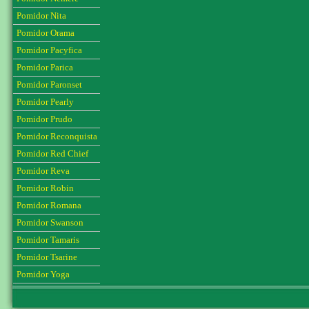
Pomidor Nita
Pomidor Orama
Pomidor Pacyfica
Pomidor Parica
Pomidor Paronset
Pomidor Pearly
Pomidor Prudo
Pomidor Reconquista
Pomidor Red Chief
Pomidor Reva
Pomidor Robin
Pomidor Romana
Pomidor Swanson
Pomidor Tamaris
Pomidor Tsarine
Pomidor Yoga